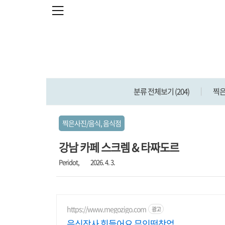
본문 바로가기
분류 전체보기
(204)
찍
찍은사진/음식, 음식점
강남 카페 스크렘 & 타짜도르
Peridot,
2026. 4. 3.
https://www.megozigo.com
광고
음식장사 힘들어요 무인떡창업