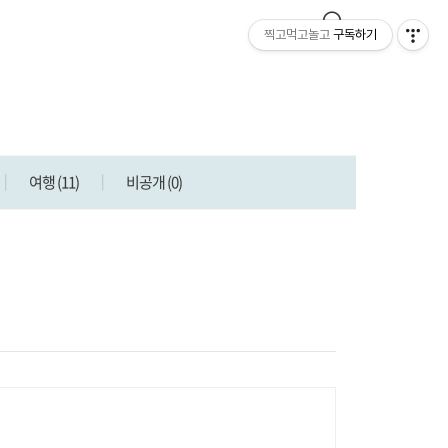
찍고먹고놀고
구독하기
여행
(11)
비공개
(0)