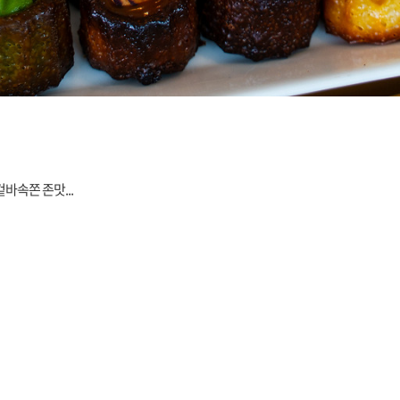
바속쫀 존맛...