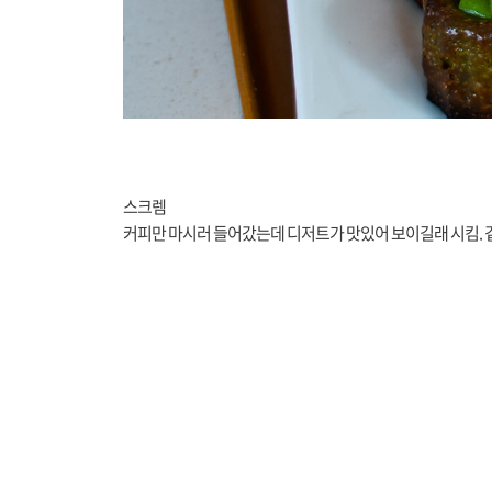
스크렘
커피만 마시러 들어갔는데 디저트가 맛있어 보이길래 시킴. 겉