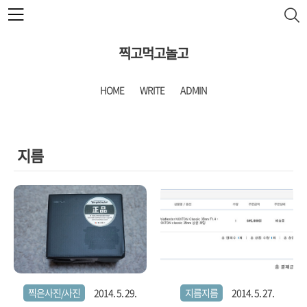
본문 바로가기
찍고먹고놀고
HOME
WRITE
ADMIN
지름
찍은사진/사진
2014. 5. 29.
지름지름
2014. 5. 27.