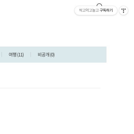
찍고먹고놀고
구독하기
여행
(11)
비공개
(0)